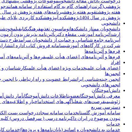
درخواست پاداش مقاله دانشجویی
موضوعات پژوهشی پیشنهادی برای
پژوهشی(گرنت)
راهنمای گام به گام استفاده از سامانه همانندج
هفته پژوهش
تقویم هفته پژوهش
برنامه‌های هفته پژوهش در سال 1401
پژوهش در سال 1404
پژوهشکده آب
پژوهشکده کاربردی بلایای طب
دانشجویی
دانشجویان ممتاز دانشکده
اتوماسیون تغذیه
فرهنگی
کتاب
فیلم
خودشنا
ارشد
آئین‌نامه آموزشی مقطع دکتری
آئین‌نامه پذیرش بدون آزمون
آیین‌نامه جامع شناسایی و حمایت از دانشجویان سرآمد
طرح دستیا
شرکت در کارگاه‌های آموزشی
سامانه فروش کتاب اداره انتشارات
فرم‌ها و آئین‌نامه‌ها
فرم‌ها و آئین‌نامه‌های اعضای هیأت علمی
فرم‌ها و آئین‌نامه‌های آم
افراد
اعضای هیأت علمی
خدمات ویژه اعضای هیأت علمی
کارشناسان و کا
انجمن‌ها
انجمن چینه‌شناسی ایران
شرایط عضویت و راه ارتباطی با انجمن چی
انجمن‌های دانشجویی
دانش‌آموختگان
معرفی دانش‌آموختگان
عضویت
اطلاعات دانش‌آموختگان
آمار دانش‌آم
ژئوشیمی
فرصت‌های شغلی
آگهی‌های استخدام
اخبار و اطلاعیه‌های 
دسترسی سریع
سامانه آموزش گلستان
خدمات سامانه سجاد
درخواست پست الکتر
نبودن موضوع در ایران داک
برنامه درسی ( سرفصل دروس) کلیه 
خدمات
خدمات به دانشجویان و اساتید (پایان‌نامه‌ها و پروژه‌ها)
خدمات کار