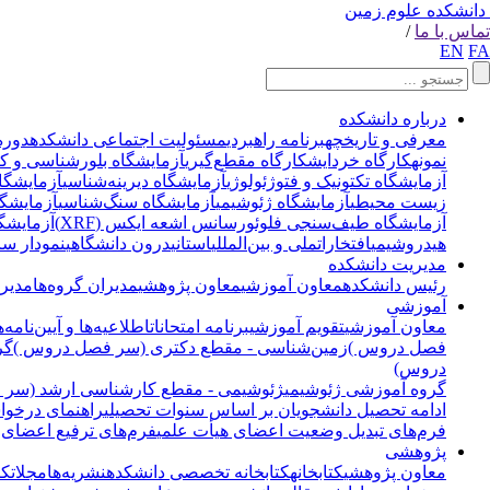
دانشکده علوم زمین
تماس با ما
/
EN
FA
درباره دانشکده
معرفی و تاریخچه
برنامه راهبردی
مسئولیت اجتماعی دانشکده
دوره
نمونه
کارگاه خردایش
کارگاه مقطع‌گیری
آزمایشگاه بلورشناسی و ک
آزمایشگاه تکتونیک و فتوژئولوژی
آزمایشگاه دیرینه‌شناسی
آزمایشگا
زیست محیطی
آزمایشگاه ژئوشیمی
آزمایشگاه سنگ‌شناسی
آزمایشگاه
آزمایشگاه طیف‌سنجی فلوئورسانس اشعه ایکس (XRF)
آزمایشگ
هیدروشیمی
افتخارات
ملی و بین‌المللی
استانی
درون دانشگاهی
نمودار سا
مدیریت دانشکده
رئیس دانشکده
معاون آموزشی
معاون پژوهشی
مدیران گروه‌ها
مدیر 
آموزشی
معاون آموزشی
تقویم آموزشی
برنامه امتحانات
اطلاعیه‌ها و آیین‌نامه‌ه
فصل دروس )
زمین‌شناسی - مقطع دکتری (سر فصل دروس )
گر
دروس)
گروه آموزشی ژئوشیمی
ژئوشیمی - مقطع کارشناسی ارشد (سر
ادامه تحصیل دانشجویان بر اساس سنوات تحصیلی
راهنمای درخوا
فرم‌های تبدیل وضعیت اعضای هیأت علمی
فرم‌های ترفیع اعضای 
پژوهشی
معاون پژوهشی
کتابخانه
کتابخانه تخصصی دانشکده
نشریه‌ها
مجلات
کت