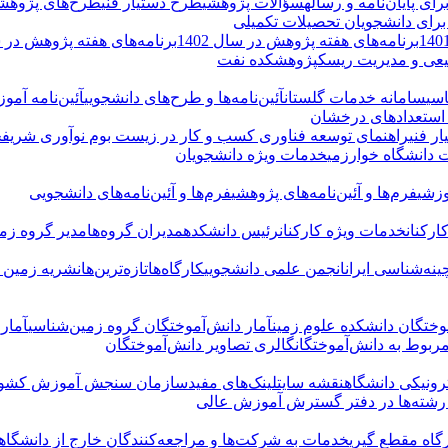
 پایان‌نامه و رساله
سؤالات پژوهشی
طرح دستیار فنی
طرح‌های پژوهش
و برای دانشجویان تحصیلات تکمیلی
برنامه‌های هفته پژوهش در سال 1402
برنامه‌های هفته پژوهش در سال
یعی و مدیریت ریسک
پژوهشکده نفت
سی
سامانه خدمات گلستان
آئین‌نامه‌ها و طرح‌های دانشجویی
آئین‌نامه آم
 استعدادهای درخشان
ر فنی
راهنمای توسعه فناوری کسب و کار در زیست بوم نوآوری شریف
ج
 دانشگاه خوارزمی
خدمات ویژه دانشجویان
وزشی
فرم‌ها و آئین‌نامه‌های پژوهشی
فرم‌ها و آئین‌نامه‌های دانشجویی
رکنان
خدمات ویژه کارکنان
رئیس دانشکده
مدیران گروه‌ها
مدیر گروه زم
نه‌شناسی ایران
انجمن علمی دانشجویی
کارگاه‌ها
تازه‌ترین‌ها
نشریه زمین پ
وختگان دانشکده علوم زمین
آمار دانش‌آموختگان گروه زمین‌شناسی
آمار
مربوط به دانش‌آموختگان
گالری تصاویر دانش‌آموختگان
ونیکی دانشگاه
نقشه سایت
لینک‌های مفید
سازمان سنجش آموزش کشو
رشته‌ها در دفتر گسترش آموزش عالی
گاه مقطع گیری
خدمات به شرکت‌ها و مراجعه‌کنندگان خارج از دانشگاه