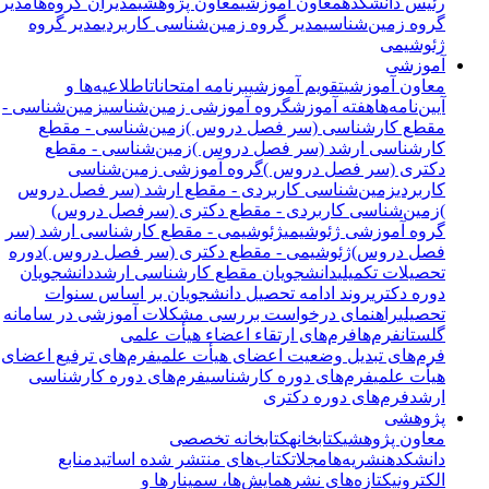
رئیس دانشکده
معاون آموزشی
معاون پژوهشی
مدیران گروه‌ها
مدیر
گروه زمین‌شناسی
مدیر گروه زمین‌شناسی کاربردی
مدیر گروه
ژئوشیمی
آموزشی
معاون آموزشی
تقویم آموزشی
برنامه امتحانات
اطلاعیه‌ها و
آیین‌نامه‌ها
هفته آموزش
گروه آموزشی زمین‌شناسی
زمین‌شناسی -
مقطع کارشناسی (سر فصل دروس )
زمین‌شناسی - مقطع
کارشناسی ارشد (سر فصل دروس )
زمین‌شناسی - مقطع
دکتری (سر فصل دروس )
گروه آموزشی زمین‌شناسی
کاربردی
زمین‌شناسی کاربردی - مقطع ارشد (سر فصل دروس
)
زمین‌شناسی کاربردی - مقطع دکتری (سرفصل دروس)
گروه آموزشی ژئوشیمی
ژئوشیمی - مقطع کارشناسی ارشد (سر
فصل دروس)
ژئوشیمی - مقطع دکتری (سر فصل دروس )
دوره
تحصیلات تکمیلی
دانشجویان مقطع کارشناسی ارشد
دانشجویان
دوره دکتری
روند ادامه تحصیل دانشجویان بر اساس سنوات
تحصیلی
راهنمای درخواست بررسی مشکلات آموزشی در سامانه
گلستان
فرم‌ها
فرم‌های ارتقاء اعضاء هیأت علمی
فرم‌های تبدیل وضعیت اعضای هیأت علمی
فرم‌های ترفیع اعضای
هیأت علمی
فرم‌های دوره کارشناسی
فرم‌های دوره کارشناسی
ارشد
فرم‌های دوره دکتری
پژوهشی
معاون پژوهشی
کتابخانه
کتابخانه تخصصی
دانشکده
نشریه‌ها
مجلات
کتاب‌های منتشر شده اساتید
منابع
الکترونیک
تازه‌های نشر
همایش‌ها، سمینارها و