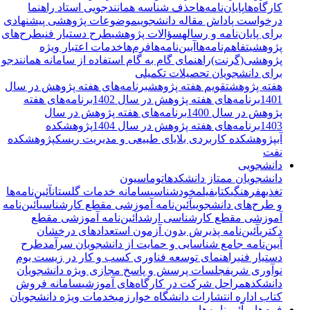
کارگاه‌ها
پایان‌نامه‌ها
حذف شناسه همانندجویی استاد راهنما
درخواست پاداش مقاله دانشجویی
موضوعات پژوهشی پیشنهادی
برای پایان‌نامه و رساله
سؤالات پژوهشی
طرح دستیار فنی
طرح‌های
پژوهشی
تفاهم‌نامه‌ها
آیین‌نامه‌ها
فرم‌ها
خدمات اعتبار ویژه
پژوهشی(گرنت)
راهنمای گام به گام استفاده از سامانه همانندجو
برای دانشجویان تحصیلات تکمیلی
هفته پژوهش
تقویم هفته پژوهش
برنامه‌های هفته پژوهش در سال
1401
برنامه‌های هفته پژوهش در سال 1402
برنامه‌های هفته
پژوهش در سال 1400
برنامه‌های هفته پژوهش در سال
1403
برنامه‌های هفته پژوهش در سال 1404
پژوهشکده
آب
پژوهشکده کاربردی بلایای طبیعی و مدیریت ریسک
پژوهشکده
نفت
دانشجویی
دانشجویان ممتاز دانشکده
اتوماسیون
تغذیه
فرهنگی
کتاب
فیلم
خودشناسی
سامانه خدمات گلستان
آئین‌نامه‌ها
و طرح‌های دانشجویی
آئین‌نامه آموزشی مقطع کارشناسی
آئین‌نامه
آموزشی مقطع کارشناسی ارشد
آئین‌نامه آموزشی مقطع
دکتری
آئین‌نامه پذیرش بدون آزمون استعدادهای درخشان
آیین‌نامه جامع شناسایی و حمایت از دانشجویان سرآمد
طرح
دستیار فنی
راهنمای توسعه فناوری کسب و کار در زیست بوم
نوآوری شریف
جلسات پرسش و پاسخ مجازی ویژه دانشجویان
دانشکده
مراحل شرکت در کارگاه‌های آموزشی
سامانه فروش
کتاب اداره انتشارات دانشگاه خوارزمی
خدمات ویژه دانشجویان
فرم‌ها و آئین‌نامه‌ها