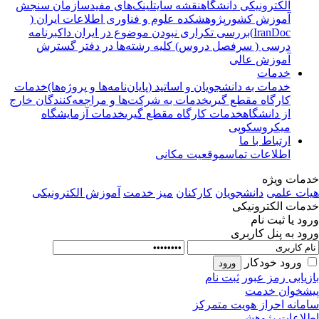
الکترونیکی دانشگاه
نقشه سایت
لینک‌های مفید
سازمان سنجش
آموزش کشور
پژوهشکده علوم و فناوری اطلاعات ایران (
IranDoc)
بررسی تکراری نبودن موضوع در ایران داک
برنامه
درسی ( سرفصل دروس) کلیه رشته‌ها در دفتر گسترش
آموزش عالی
خدمات
خدمات به دانشجویان و اساتید (پایان‌نامه‌ها و پروژه‌ها)
خدمات
کارگاه مقطع گیری
خدمات به شرکت‌ها و مراجعه‌کنندگان خارج
از دانشگاه
خدمات کارگاه مقطع گیری
خدمات آزمایشگاه
میکروسکوپی
ارتباط با ما
اطلاعات تماس
موقعیت مکانی
مات ویژه
ات علمی
دانشجویان
کارکنان
میز خدمت
آموزش الکترونیکی
مات الکترونیکی
ود یا ثبت نام
ود به پنل کاربری
ورود خودکار
زیابی رمز عبور
ثبت نام
شخوان خدمت
مانه احراز هویت متمرکز
لاعات پژوهشی