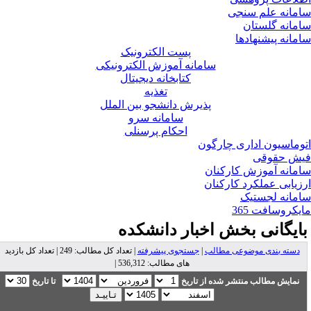
مانه علم سنجی
مانه گلستان
مانه پیشنهادها
پست الکترونیک
سامانه آموزش الکترونیکی
کتابخانه دیجیتال
تغذیه
پذیرش دانشجو بین الملل
سامانه سرو
احکام پرسنلی
وماسیون اداری چارگون
ش حقوقی
مانه آموزش کارکنان
زیابی عملکرد کارکنان
مانه لجستیک
یکروسافت 365
ایگانی بخش
اخبار دانشکده
دسته بندی موضوعی مطالب
|
جستجوی پیشرفته
| تعداد کل مطالب: 249 | تعداد کل بازدید
های مطالب: 536,312 |
نمایش مطالب منتشر شده از تاریخ
تا تاریخ