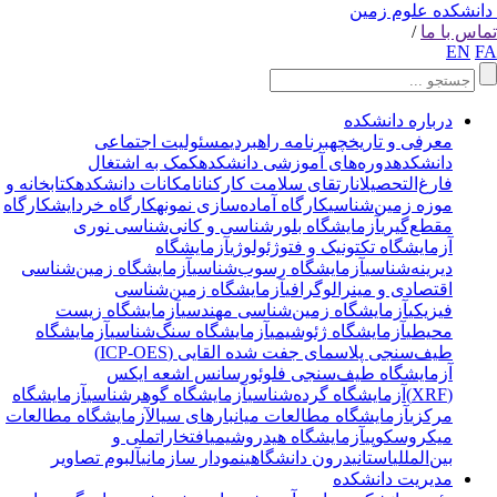
انشکده علوم زمین
اس با ما
/
EN
F
درباره دانشکده
معرفی و تاریخچه
برنامه راهبردی
مسئولیت اجتماعی
دانشکده
دوره‌های آموزشی دانشکده
کمک به اشتغال
فارغ‌التحصیلان
ارتقای سلامت کارکنان
امکانات دانشکده
کتابخانه و
موزه زمین‌شناسی
کارگاه آماده‌سازی نمونه
کارگاه خردایش
کارگاه
مقطع‌گیری
آزمایشگاه بلورشناسی و کانی‌شناسی نوری
آزمایشگاه تکتونیک و فتوژئولوژی
آزمایشگاه
دیرینه‌شناسی
آزمایشگاه رسوب‌شناسی
آزمایشگاه زمین‌شناسی
اقتصادی و مینرالوگرافی
آزمایشگاه زمین‌شناسی
فیزیکی
آزمایشگاه زمین‌شناسی مهندسی
آزمایشگاه زیست
محیطی
آزمایشگاه ژئوشیمی
آزمایشگاه سنگ‌شناسی
آزمایشگاه
طیف‌سنجی پلاسمای جفت شده القایی (ICP-OES)
آزمایشگاه طیف‌سنجی فلوئورسانس اشعه ایکس
(XRF)
آزمایشگاه گرده‌شناسی
آزمایشگاه گوهرشناسی
آزمایشگاه
مرکزی
آزمایشگاه مطالعات میانبارهای سیال
آزمایشگاه مطالعات
میکروسکوپی
آزمایشگاه هیدروشیمی
افتخارات
ملی و
بین‌المللی
استانی
درون دانشگاهی
نمودار سازمانی
آلبوم تصاویر
مدیریت دانشکده