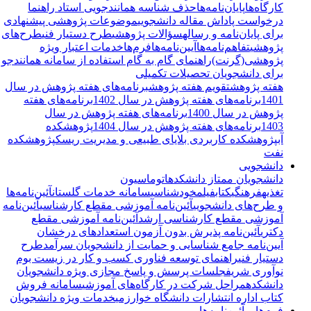
کارگاه‌ها
پایان‌نامه‌ها
حذف شناسه همانندجویی استاد راهنما
درخواست پاداش مقاله دانشجویی
موضوعات پژوهشی پیشنهادی
برای پایان‌نامه و رساله
سؤالات پژوهشی
طرح دستیار فنی
طرح‌های
پژوهشی
تفاهم‌نامه‌ها
آیین‌نامه‌ها
فرم‌ها
خدمات اعتبار ویژه
پژوهشی(گرنت)
راهنمای گام به گام استفاده از سامانه همانندجو
برای دانشجویان تحصیلات تکمیلی
هفته پژوهش
تقویم هفته پژوهش
برنامه‌های هفته پژوهش در سال
1401
برنامه‌های هفته پژوهش در سال 1402
برنامه‌های هفته
پژوهش در سال 1400
برنامه‌های هفته پژوهش در سال
1403
برنامه‌های هفته پژوهش در سال 1404
پژوهشکده
آب
پژوهشکده کاربردی بلایای طبیعی و مدیریت ریسک
پژوهشکده
نفت
دانشجویی
دانشجویان ممتاز دانشکده
اتوماسیون
تغذیه
فرهنگی
کتاب
فیلم
خودشناسی
سامانه خدمات گلستان
آئین‌نامه‌ها
و طرح‌های دانشجویی
آئین‌نامه آموزشی مقطع کارشناسی
آئین‌نامه
آموزشی مقطع کارشناسی ارشد
آئین‌نامه آموزشی مقطع
دکتری
آئین‌نامه پذیرش بدون آزمون استعدادهای درخشان
آیین‌نامه جامع شناسایی و حمایت از دانشجویان سرآمد
طرح
دستیار فنی
راهنمای توسعه فناوری کسب و کار در زیست بوم
نوآوری شریف
جلسات پرسش و پاسخ مجازی ویژه دانشجویان
دانشکده
مراحل شرکت در کارگاه‌های آموزشی
سامانه فروش
کتاب اداره انتشارات دانشگاه خوارزمی
خدمات ویژه دانشجویان
فرم‌ها و آئین‌نامه‌ها