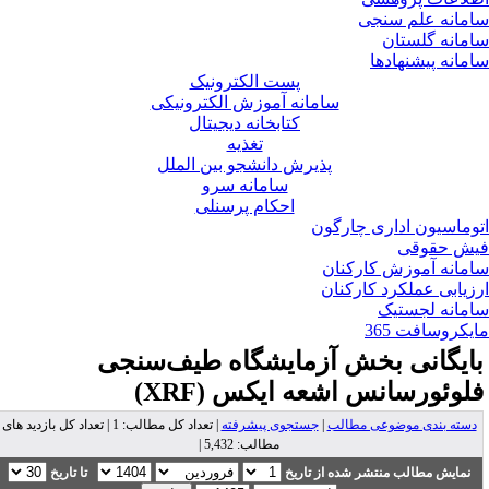
مانه علم سنجی
مانه گلستان
مانه پیشنهادها
پست الکترونیک
سامانه آموزش الکترونیکی
کتابخانه دیجیتال
تغذیه
پذیرش دانشجو بین الملل
سامانه سرو
احکام پرسنلی
وماسیون اداری چارگون
ش حقوقی
مانه آموزش کارکنان
زیابی عملکرد کارکنان
مانه لجستیک
یکروسافت 365
ایگانی بخش
آزمایشگاه طیف‌سنجی
لوئورسانس اشعه ایکس (XRF)
دسته بندی موضوعی مطالب
|
جستجوی پیشرفته
| تعداد کل مطالب: 1 | تعداد کل بازدید های
مطالب: 5,432 |
نمایش مطالب منتشر شده از تاریخ
تا تاریخ