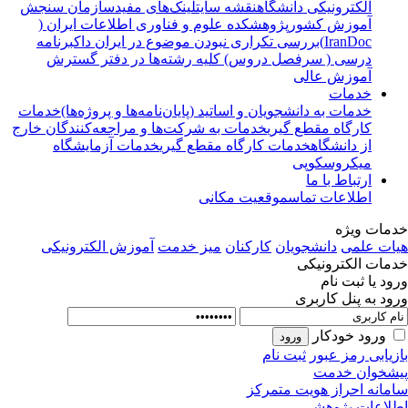
الکترونیکی دانشگاه
نقشه سایت
لینک‌های مفید
سازمان سنجش
آموزش کشور
پژوهشکده علوم و فناوری اطلاعات ایران (
IranDoc)
بررسی تکراری نبودن موضوع در ایران داک
برنامه
درسی ( سرفصل دروس) کلیه رشته‌ها در دفتر گسترش
آموزش عالی
خدمات
خدمات به دانشجویان و اساتید (پایان‌نامه‌ها و پروژه‌ها)
خدمات
کارگاه مقطع گیری
خدمات به شرکت‌ها و مراجعه‌کنندگان خارج
از دانشگاه
خدمات کارگاه مقطع گیری
خدمات آزمایشگاه
میکروسکوپی
ارتباط با ما
اطلاعات تماس
موقعیت مکانی
مات ویژه
ات علمی
دانشجویان
کارکنان
میز خدمت
آموزش الکترونیکی
مات الکترونیکی
ود یا ثبت نام
ود به پنل کاربری
ورود خودکار
زیابی رمز عبور
ثبت نام
شخوان خدمت
مانه احراز هویت متمرکز
لاعات پژوهشی