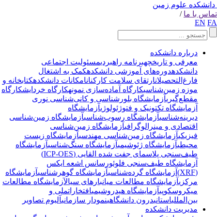
انشکده علوم زمین
اس با ما
/
EN
F
درباره دانشکده
معرفی و تاریخچه
برنامه راهبردی
مسئولیت اجتماعی
دانشکده
دوره‌های آموزشی دانشکده
کمک به اشتغال
فارغ‌التحصیلان
ارتقای سلامت کارکنان
امکانات دانشکده
کتابخانه و
موزه زمین‌شناسی
کارگاه آماده‌سازی نمونه
کارگاه خردایش
کارگاه
مقطع‌گیری
آزمایشگاه بلورشناسی و کانی‌شناسی نوری
آزمایشگاه تکتونیک و فتوژئولوژی
آزمایشگاه
دیرینه‌شناسی
آزمایشگاه رسوب‌شناسی
آزمایشگاه زمین‌شناسی
اقتصادی و مینرالوگرافی
آزمایشگاه زمین‌شناسی
فیزیکی
آزمایشگاه زمین‌شناسی مهندسی
آزمایشگاه زیست
محیطی
آزمایشگاه ژئوشیمی
آزمایشگاه سنگ‌شناسی
آزمایشگاه
طیف‌سنجی پلاسمای جفت شده القایی (ICP-OES)
آزمایشگاه طیف‌سنجی فلوئورسانس اشعه ایکس
(XRF)
آزمایشگاه گرده‌شناسی
آزمایشگاه گوهرشناسی
آزمایشگاه
مرکزی
آزمایشگاه مطالعات میانبارهای سیال
آزمایشگاه مطالعات
میکروسکوپی
آزمایشگاه هیدروشیمی
افتخارات
ملی و
بین‌المللی
استانی
درون دانشگاهی
نمودار سازمانی
آلبوم تصاویر
مدیریت دانشکده