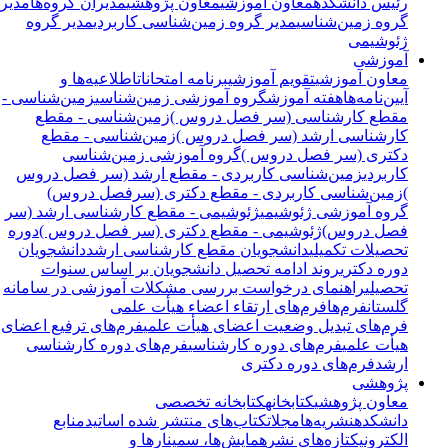
رئیس دانشکده
معاون آموزشی
معاون پژوهشی
مدیران گروه‌ها
مدیر
گروه زمین‌شناسی
مدیر گروه زمین‌شناسی کاربردی
مدیر گروه
ژئوشیمی
آموزشی
معاون آموزشی
تقویم آموزشی
برنامه امتحانات
اطلاعیه‌ها و
آیین‌نامه‌ها
هفته آموزش
گروه آموزشی زمین‌شناسی
زمین‌شناسی -
مقطع کارشناسی (سر فصل دروس )
زمین‌شناسی - مقطع
کارشناسی ارشد (سر فصل دروس )
زمین‌شناسی - مقطع
دکتری (سر فصل دروس )
گروه آموزشی زمین‌شناسی
کاربردی
زمین‌شناسی کاربردی - مقطع ارشد (سر فصل دروس
)
زمین‌شناسی کاربردی - مقطع دکتری (سرفصل دروس)
گروه آموزشی ژئوشیمی
ژئوشیمی - مقطع کارشناسی ارشد (سر
فصل دروس)
ژئوشیمی - مقطع دکتری (سر فصل دروس )
دوره
تحصیلات تکمیلی
دانشجویان مقطع کارشناسی ارشد
دانشجویان
دوره دکتری
روند ادامه تحصیل دانشجویان بر اساس سنوات
تحصیلی
راهنمای درخواست بررسی مشکلات آموزشی در سامانه
گلستان
فرم‌ها
فرم‌های ارتقاء اعضاء هیأت علمی
فرم‌های تبدیل وضعیت اعضای هیأت علمی
فرم‌های ترفیع اعضای
هیأت علمی
فرم‌های دوره کارشناسی
فرم‌های دوره کارشناسی
ارشد
فرم‌های دوره دکتری
پژوهشی
معاون پژوهشی
کتابخانه
کتابخانه تخصصی
دانشکده
نشریه‌ها
مجلات
کتاب‌های منتشر شده اساتید
منابع
الکترونیک
تازه‌های نشر
همایش‌ها، سمینارها و