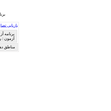
برن
بازیابی تصاو
برنامه آز
آزمون : روز جمعه ۲۹ف
مناطق دهگ