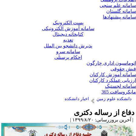
مانه علم سنجی
مانه گلستان
مانه پیشنهادها
پست الکترونیک
سامانه آموزش الکترونیکی
کتابخانه دیجیتال
تغذیه
پذیرش دانشجو بین الملل
سامانه سرو
احکام پرسنلی
وماسیون اداری چارگون
ش حقوقی
مانه آموزش کارکنان
زیابی عملکرد کارکنان
مانه لجستیک
یکروسافت 365
دانشکده علوم زمین
اخبار دانشکده
فاع از رساله دکتری
آخرین بروزرسانی: ۱۳۹۹/۸/۲۰ |