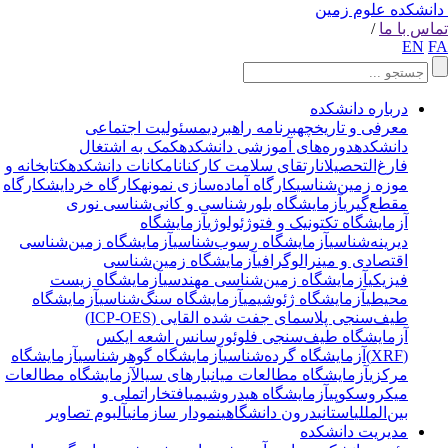
انشکده علوم زمین
اس با ما
/
EN
F
درباره دانشکده
معرفی و تاریخچه
برنامه راهبردی
مسئولیت اجتماعی
دانشکده
دوره‌های آموزشی دانشکده
کمک به اشتغال
فارغ‌التحصیلان
ارتقای سلامت کارکنان
امکانات دانشکده
کتابخانه و
موزه زمین‌شناسی
کارگاه آماده‌سازی نمونه
کارگاه خردایش
کارگاه
مقطع‌گیری
آزمایشگاه بلورشناسی و کانی‌شناسی نوری
آزمایشگاه تکتونیک و فتوژئولوژی
آزمایشگاه
دیرینه‌شناسی
آزمایشگاه رسوب‌شناسی
آزمایشگاه زمین‌شناسی
اقتصادی و مینرالوگرافی
آزمایشگاه زمین‌شناسی
فیزیکی
آزمایشگاه زمین‌شناسی مهندسی
آزمایشگاه زیست
محیطی
آزمایشگاه ژئوشیمی
آزمایشگاه سنگ‌شناسی
آزمایشگاه
طیف‌سنجی پلاسمای جفت شده القایی (ICP-OES)
آزمایشگاه طیف‌سنجی فلوئورسانس اشعه ایکس
(XRF)
آزمایشگاه گرده‌شناسی
آزمایشگاه گوهرشناسی
آزمایشگاه
مرکزی
آزمایشگاه مطالعات میانبارهای سیال
آزمایشگاه مطالعات
میکروسکوپی
آزمایشگاه هیدروشیمی
افتخارات
ملی و
بین‌المللی
استانی
درون دانشگاهی
نمودار سازمانی
آلبوم تصاویر
مدیریت دانشکده