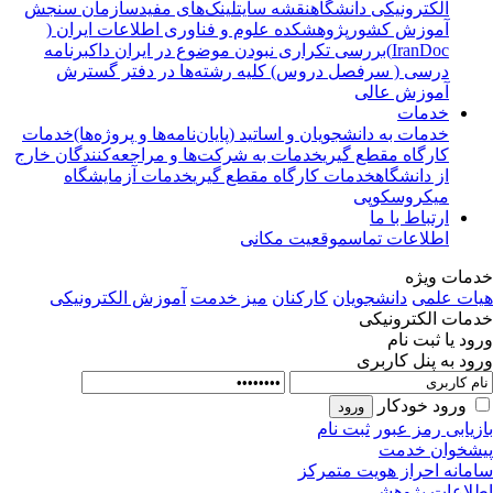
الکترونیکی دانشگاه
نقشه سایت
لینک‌های مفید
سازمان سنجش
آموزش کشور
پژوهشکده علوم و فناوری اطلاعات ایران (
IranDoc)
بررسی تکراری نبودن موضوع در ایران داک
برنامه
درسی ( سرفصل دروس) کلیه رشته‌ها در دفتر گسترش
آموزش عالی
خدمات
خدمات به دانشجویان و اساتید (پایان‌نامه‌ها و پروژه‌ها)
خدمات
کارگاه مقطع گیری
خدمات به شرکت‌ها و مراجعه‌کنندگان خارج
از دانشگاه
خدمات کارگاه مقطع گیری
خدمات آزمایشگاه
میکروسکوپی
ارتباط با ما
اطلاعات تماس
موقعیت مکانی
مات ویژه
ات علمی
دانشجویان
کارکنان
میز خدمت
آموزش الکترونیکی
مات الکترونیکی
ود یا ثبت نام
ود به پنل کاربری
ورود خودکار
زیابی رمز عبور
ثبت نام
شخوان خدمت
مانه احراز هویت متمرکز
لاعات پژوهشی