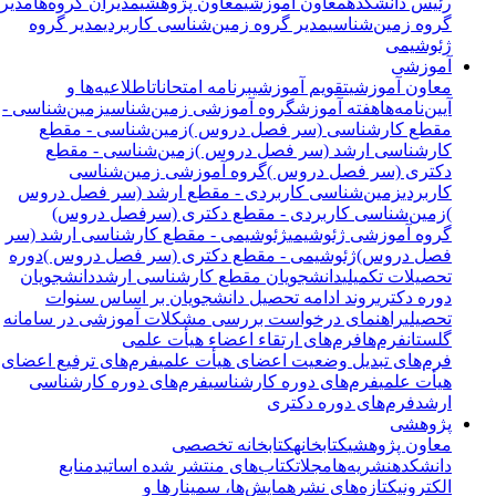
رئیس دانشکده
معاون آموزشی
معاون پژوهشی
مدیران گروه‌ها
مدیر
گروه زمین‌شناسی
مدیر گروه زمین‌شناسی کاربردی
مدیر گروه
ژئوشیمی
آموزشی
معاون آموزشی
تقویم آموزشی
برنامه امتحانات
اطلاعیه‌ها و
آیین‌نامه‌ها
هفته آموزش
گروه آموزشی زمین‌شناسی
زمین‌شناسی -
مقطع کارشناسی (سر فصل دروس )
زمین‌شناسی - مقطع
کارشناسی ارشد (سر فصل دروس )
زمین‌شناسی - مقطع
دکتری (سر فصل دروس )
گروه آموزشی زمین‌شناسی
کاربردی
زمین‌شناسی کاربردی - مقطع ارشد (سر فصل دروس
)
زمین‌شناسی کاربردی - مقطع دکتری (سرفصل دروس)
گروه آموزشی ژئوشیمی
ژئوشیمی - مقطع کارشناسی ارشد (سر
فصل دروس)
ژئوشیمی - مقطع دکتری (سر فصل دروس )
دوره
تحصیلات تکمیلی
دانشجویان مقطع کارشناسی ارشد
دانشجویان
دوره دکتری
روند ادامه تحصیل دانشجویان بر اساس سنوات
تحصیلی
راهنمای درخواست بررسی مشکلات آموزشی در سامانه
گلستان
فرم‌ها
فرم‌های ارتقاء اعضاء هیأت علمی
فرم‌های تبدیل وضعیت اعضای هیأت علمی
فرم‌های ترفیع اعضای
هیأت علمی
فرم‌های دوره کارشناسی
فرم‌های دوره کارشناسی
ارشد
فرم‌های دوره دکتری
پژوهشی
معاون پژوهشی
کتابخانه
کتابخانه تخصصی
دانشکده
نشریه‌ها
مجلات
کتاب‌های منتشر شده اساتید
منابع
الکترونیک
تازه‌های نشر
همایش‌ها، سمینارها و