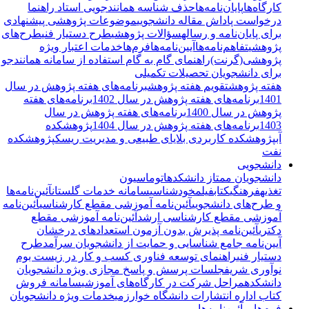
کارگاه‌ها
پایان‌نامه‌ها
حذف شناسه همانندجویی استاد راهنما
درخواست پاداش مقاله دانشجویی
موضوعات پژوهشی پیشنهادی
برای پایان‌نامه و رساله
سؤالات پژوهشی
طرح دستیار فنی
طرح‌های
پژوهشی
تفاهم‌نامه‌ها
آیین‌نامه‌ها
فرم‌ها
خدمات اعتبار ویژه
پژوهشی(گرنت)
راهنمای گام به گام استفاده از سامانه همانندجو
برای دانشجویان تحصیلات تکمیلی
هفته پژوهش
تقویم هفته پژوهش
برنامه‌های هفته پژوهش در سال
1401
برنامه‌های هفته پژوهش در سال 1402
برنامه‌های هفته
پژوهش در سال 1400
برنامه‌های هفته پژوهش در سال
1403
برنامه‌های هفته پژوهش در سال 1404
پژوهشکده
آب
پژوهشکده کاربردی بلایای طبیعی و مدیریت ریسک
پژوهشکده
نفت
دانشجویی
دانشجویان ممتاز دانشکده
اتوماسیون
تغذیه
فرهنگی
کتاب
فیلم
خودشناسی
سامانه خدمات گلستان
آئین‌نامه‌ها
و طرح‌های دانشجویی
آئین‌نامه آموزشی مقطع کارشناسی
آئین‌نامه
آموزشی مقطع کارشناسی ارشد
آئین‌نامه آموزشی مقطع
دکتری
آئین‌نامه پذیرش بدون آزمون استعدادهای درخشان
آیین‌نامه جامع شناسایی و حمایت از دانشجویان سرآمد
طرح
دستیار فنی
راهنمای توسعه فناوری کسب و کار در زیست بوم
نوآوری شریف
جلسات پرسش و پاسخ مجازی ویژه دانشجویان
دانشکده
مراحل شرکت در کارگاه‌های آموزشی
سامانه فروش
کتاب اداره انتشارات دانشگاه خوارزمی
خدمات ویژه دانشجویان
فرم‌ها و آئین‌نامه‌ها