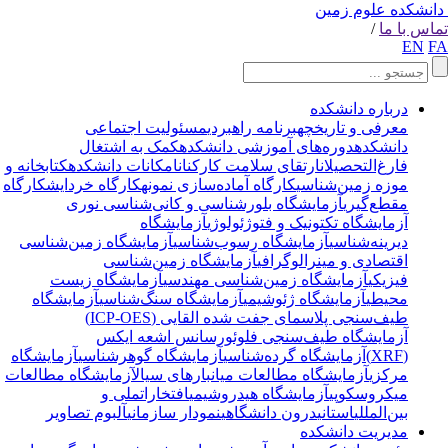
انشکده علوم زمین
اس با ما
/
EN
F
درباره دانشکده
معرفی و تاریخچه
برنامه راهبردی
مسئولیت اجتماعی
دانشکده
دوره‌های آموزشی دانشکده
کمک به اشتغال
فارغ‌التحصیلان
ارتقای سلامت کارکنان
امکانات دانشکده
کتابخانه و
موزه زمین‌شناسی
کارگاه آماده‌سازی نمونه
کارگاه خردایش
کارگاه
مقطع‌گیری
آزمایشگاه بلورشناسی و کانی‌شناسی نوری
آزمایشگاه تکتونیک و فتوژئولوژی
آزمایشگاه
دیرینه‌شناسی
آزمایشگاه رسوب‌شناسی
آزمایشگاه زمین‌شناسی
اقتصادی و مینرالوگرافی
آزمایشگاه زمین‌شناسی
فیزیکی
آزمایشگاه زمین‌شناسی مهندسی
آزمایشگاه زیست
محیطی
آزمایشگاه ژئوشیمی
آزمایشگاه سنگ‌شناسی
آزمایشگاه
طیف‌سنجی پلاسمای جفت شده القایی (ICP-OES)
آزمایشگاه طیف‌سنجی فلوئورسانس اشعه ایکس
(XRF)
آزمایشگاه گرده‌شناسی
آزمایشگاه گوهرشناسی
آزمایشگاه
مرکزی
آزمایشگاه مطالعات میانبارهای سیال
آزمایشگاه مطالعات
میکروسکوپی
آزمایشگاه هیدروشیمی
افتخارات
ملی و
بین‌المللی
استانی
درون دانشگاهی
نمودار سازمانی
آلبوم تصاویر
مدیریت دانشکده