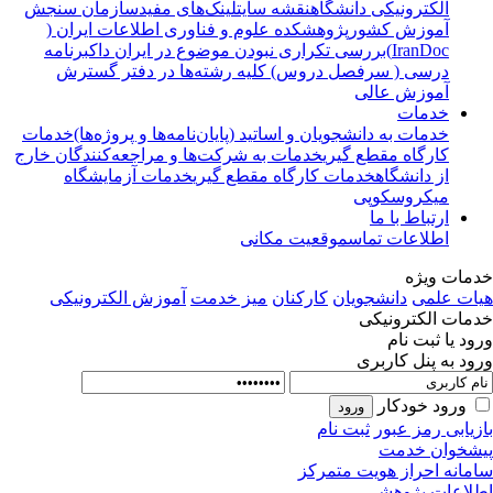
الکترونیکی دانشگاه
نقشه سایت
لینک‌های مفید
سازمان سنجش
آموزش کشور
پژوهشکده علوم و فناوری اطلاعات ایران (
IranDoc)
بررسی تکراری نبودن موضوع در ایران داک
برنامه
درسی ( سرفصل دروس) کلیه رشته‌ها در دفتر گسترش
آموزش عالی
خدمات
خدمات به دانشجویان و اساتید (پایان‌نامه‌ها و پروژه‌ها)
خدمات
کارگاه مقطع گیری
خدمات به شرکت‌ها و مراجعه‌کنندگان خارج
از دانشگاه
خدمات کارگاه مقطع گیری
خدمات آزمایشگاه
میکروسکوپی
ارتباط با ما
اطلاعات تماس
موقعیت مکانی
مات ویژه
ات علمی
دانشجویان
کارکنان
میز خدمت
آموزش الکترونیکی
مات الکترونیکی
ود یا ثبت نام
ود به پنل کاربری
ورود خودکار
زیابی رمز عبور
ثبت نام
شخوان خدمت
مانه احراز هویت متمرکز
لاعات پژوهشی