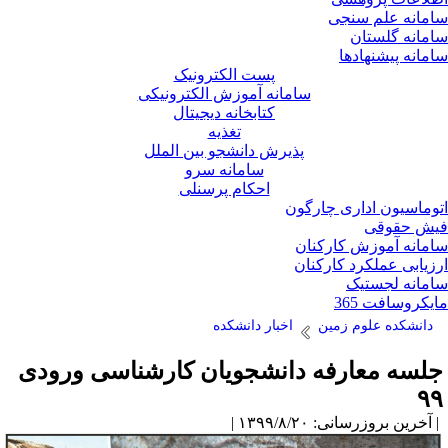
مانه علم سنجی
مانه گلستان
مانه پیشنهادها
پست الکترونیک
سامانه آموزش الکترونیکی
کتابخانه دیجیتال
تغذیه
پذیرش دانشجو بین الملل
سامانه سرو
احکام پرسنلی
وماسیون اداری چارگون
ش حقوقی
مانه آموزش کارکنان
زیابی عملکرد کارکنان
مانه لجستیک
یکروسافت 365
دانشکده علوم زمین
اخبار دانشکده
لسه معارفه دانشجویان کارشناسی ورودی
۹
آخرین بروزرسانی: ۱۳۹۹/۸/۲۰ |