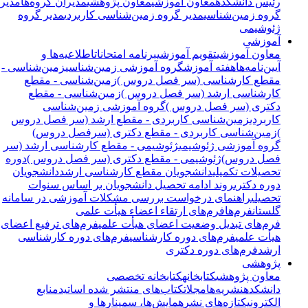
رئیس دانشکده
معاون آموزشی
معاون پژوهشی
مدیران گروه‌ها
مدیر
گروه زمین‌شناسی
مدیر گروه زمین‌شناسی کاربردی
مدیر گروه
ژئوشیمی
آموزشی
معاون آموزشی
تقویم آموزشی
برنامه امتحانات
اطلاعیه‌ها و
آیین‌نامه‌ها
هفته آموزش
گروه آموزشی زمین‌شناسی
زمین‌شناسی -
مقطع کارشناسی (سر فصل دروس )
زمین‌شناسی - مقطع
کارشناسی ارشد (سر فصل دروس )
زمین‌شناسی - مقطع
دکتری (سر فصل دروس )
گروه آموزشی زمین‌شناسی
کاربردی
زمین‌شناسی کاربردی - مقطع ارشد (سر فصل دروس
)
زمین‌شناسی کاربردی - مقطع دکتری (سرفصل دروس)
گروه آموزشی ژئوشیمی
ژئوشیمی - مقطع کارشناسی ارشد (سر
فصل دروس)
ژئوشیمی - مقطع دکتری (سر فصل دروس )
دوره
تحصیلات تکمیلی
دانشجویان مقطع کارشناسی ارشد
دانشجویان
دوره دکتری
روند ادامه تحصیل دانشجویان بر اساس سنوات
تحصیلی
راهنمای درخواست بررسی مشکلات آموزشی در سامانه
گلستان
فرم‌ها
فرم‌های ارتقاء اعضاء هیأت علمی
فرم‌های تبدیل وضعیت اعضای هیأت علمی
فرم‌های ترفیع اعضای
هیأت علمی
فرم‌های دوره کارشناسی
فرم‌های دوره کارشناسی
ارشد
فرم‌های دوره دکتری
پژوهشی
معاون پژوهشی
کتابخانه
کتابخانه تخصصی
دانشکده
نشریه‌ها
مجلات
کتاب‌های منتشر شده اساتید
منابع
الکترونیک
تازه‌های نشر
همایش‌ها، سمینارها و