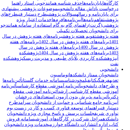
کارگاه‌ها
پایان‌نامه‌ها
حذف شناسه همانندجویی استاد راهنما
درخواست پاداش مقاله دانشجویی
موضوعات پژوهشی پیشنهادی
برای پایان‌نامه و رساله
سؤالات پژوهشی
طرح دستیار فنی
طرح‌های
پژوهشی
تفاهم‌نامه‌ها
آیین‌نامه‌ها
فرم‌ها
خدمات اعتبار ویژه
پژوهشی(گرنت)
راهنمای گام به گام استفاده از سامانه همانندجو
برای دانشجویان تحصیلات تکمیلی
هفته پژوهش
تقویم هفته پژوهش
برنامه‌های هفته پژوهش در سال
1401
برنامه‌های هفته پژوهش در سال 1402
برنامه‌های هفته
پژوهش در سال 1400
برنامه‌های هفته پژوهش در سال
1403
برنامه‌های هفته پژوهش در سال 1404
پژوهشکده
آب
پژوهشکده کاربردی بلایای طبیعی و مدیریت ریسک
پژوهشکده
نفت
دانشجویی
دانشجویان ممتاز دانشکده
اتوماسیون
تغذیه
فرهنگی
کتاب
فیلم
خودشناسی
سامانه خدمات گلستان
آئین‌نامه‌ها
و طرح‌های دانشجویی
آئین‌نامه آموزشی مقطع کارشناسی
آئین‌نامه
آموزشی مقطع کارشناسی ارشد
آئین‌نامه آموزشی مقطع
دکتری
آئین‌نامه پذیرش بدون آزمون استعدادهای درخشان
آیین‌نامه جامع شناسایی و حمایت از دانشجویان سرآمد
طرح
دستیار فنی
راهنمای توسعه فناوری کسب و کار در زیست بوم
نوآوری شریف
جلسات پرسش و پاسخ مجازی ویژه دانشجویان
دانشکده
مراحل شرکت در کارگاه‌های آموزشی
سامانه فروش
کتاب اداره انتشارات دانشگاه خوارزمی
خدمات ویژه دانشجویان
فرم‌ها و آئین‌نامه‌ها