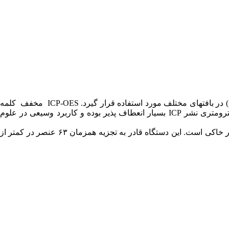
یکی از مهمترین روش های دستگاهی اندازه گیری عناصر می باشد. از این دستگاه می توان برای اندازه گیری حدود ۷۰ عنصر(بطور هم زمان) در بافتهای مختلف مورد استفاده قرار گیرد. ICP-OES مخفف کلمه
Inductively coupled plasma atomic emission spectroscopy که به معنی اسپکترومتری نشر نوری پلاسمای القایی جفت شده می باشد. اسپکترومتری نشر ICP بسیار انعطاف پذیر بوده و کاربرد وسیعی در علوم
برای عناصر کمیاب و نادر خاکی است. این دستگاه قادر به تجزیه همزمان ۶۳ عنصر در کمتر از