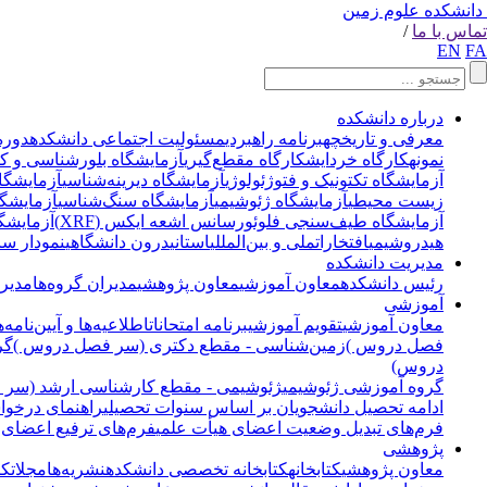
دانشکده علوم زمین
تماس با ما
/
EN
FA
درباره دانشکده
معرفی و تاریخچه
برنامه راهبردی
مسئولیت اجتماعی دانشکده
دوره
نمونه
کارگاه خردایش
کارگاه مقطع‌گیری
آزمایشگاه بلورشناسی و ک
آزمایشگاه تکتونیک و فتوژئولوژی
آزمایشگاه دیرینه‌شناسی
آزمایشگا
زیست محیطی
آزمایشگاه ژئوشیمی
آزمایشگاه سنگ‌شناسی
آزمایشگاه
آزمایشگاه طیف‌سنجی فلوئورسانس اشعه ایکس (XRF)
آزمایشگ
هیدروشیمی
افتخارات
ملی و بین‌المللی
استانی
درون دانشگاهی
نمودار سا
مدیریت دانشکده
رئیس دانشکده
معاون آموزشی
معاون پژوهشی
مدیران گروه‌ها
مدیر 
آموزشی
معاون آموزشی
تقویم آموزشی
برنامه امتحانات
اطلاعیه‌ها و آیین‌نامه‌ه
فصل دروس )
زمین‌شناسی - مقطع دکتری (سر فصل دروس )
گر
دروس)
گروه آموزشی ژئوشیمی
ژئوشیمی - مقطع کارشناسی ارشد (سر
ادامه تحصیل دانشجویان بر اساس سنوات تحصیلی
راهنمای درخوا
فرم‌های تبدیل وضعیت اعضای هیأت علمی
فرم‌های ترفیع اعضای 
پژوهشی
معاون پژوهشی
کتابخانه
کتابخانه تخصصی دانشکده
نشریه‌ها
مجلات
کت