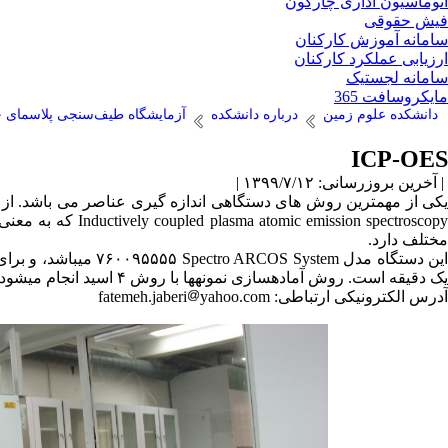
اتوماسیون اداری چارگون
فیش حقوقی
سامانه آموزش کارکنان
ارزیابی عملکرد کارکنان
سامانه لجستیک
مایکروسافت 365
دانشکده علوم زمین
درباره دانشکده
آزمایشگاه طیف‌سنجی پلاسمای جفت شد
ICP-OES
| آخرین بروزرسانی: ۱۳۹۹/۷/۱۲ |
مختلف دارد.
ین دستگاه مدل
۷۶۰۰۹۵۵۵۵ Spectro ARCOS System
می­باشد، و بر
یک دقیقه است. روش آماده­سازی نمونه­ها با روش ۴ اسید انجام می­شود.
آدرس الکترونیکی ارتباطی: fatemeh.jaberi
yahoo.com