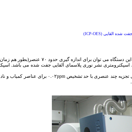
ه القایی (ICP-OES)
ای تجزیه چند عنصری با حد تشخیص
۰.۰۲ppm