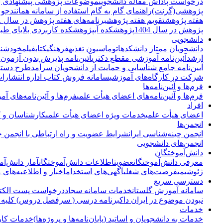
درخواست پاداش مقاله دانشجویی
موضوعات پژوهشی پیشنهادی برای
پژوهشی(گرنت)
راهنمای گام به گام استفاده از سامانه همانندج
هفته پژوهش
تقویم هفته پژوهش
برنامه‌های هفته پژوهش در سال 1401
پژوهش در سال 1404
پژوهشکده آب
پژوهشکده کاربردی بلایای طب
دانشجویی
دانشجویان ممتاز دانشکده
اتوماسیون تغذیه
فرهنگی
کتاب
فیلم
خودشنا
ارشد
آئین‌نامه آموزشی مقطع دکتری
آئین‌نامه پذیرش بدون آزمون
آیین‌نامه جامع شناسایی و حمایت از دانشجویان سرآمد
طرح دستیا
شرکت در کارگاه‌های آموزشی
سامانه فروش کتاب اداره انتشارات
فرم‌ها و آئین‌نامه‌ها
فرم‌ها و آئین‌نامه‌های اعضای هیأت علمی
فرم‌ها و آئین‌نامه‌های آم
افراد
اعضای هیأت علمی
خدمات ویژه اعضای هیأت علمی
کارشناسان و کا
انجمن‌ها
انجمن چینه‌شناسی ایران
شرایط عضویت و راه ارتباطی با انجمن چی
انجمن‌های دانشجویی
دانش‌آموختگان
معرفی دانش‌آموختگان
عضویت
اطلاعات دانش‌آموختگان
آمار دانش‌آم
ژئوشیمی
فرصت‌های شغلی
آگهی‌های استخدام
اخبار و اطلاعیه‌های 
دسترسی سریع
سامانه آموزش گلستان
خدمات سامانه سجاد
درخواست پست الکتر
نبودن موضوع در ایران داک
برنامه درسی ( سرفصل دروس) کلیه 
خدمات
خدمات به دانشجویان و اساتید (پایان‌نامه‌ها و پروژه‌ها)
خدمات کار