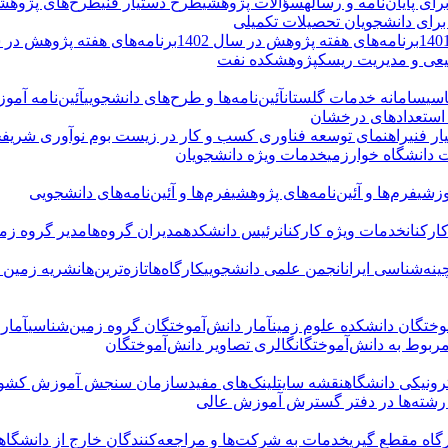
 پایان‌نامه و رساله
سؤالات پژوهشی
طرح دستیار فنی
طرح‌های پژوهش
و برای دانشجویان تحصیلات تکمیلی
برنامه‌های هفته پژوهش در سال 1402
برنامه‌های هفته پژوهش در سال
یعی و مدیریت ریسک
پژوهشکده نفت
سی
سامانه خدمات گلستان
آئین‌نامه‌ها و طرح‌های دانشجویی
آئین‌نامه آم
 استعدادهای درخشان
ر فنی
راهنمای توسعه فناوری کسب و کار در زیست بوم نوآوری شریف
ج
 دانشگاه خوارزمی
خدمات ویژه دانشجویان
وزشی
فرم‌ها و آئین‌نامه‌های پژوهشی
فرم‌ها و آئین‌نامه‌های دانشجویی
رکنان
خدمات ویژه کارکنان
رئیس دانشکده
مدیران گروه‌ها
مدیر گروه زم
نه‌شناسی ایران
انجمن علمی دانشجویی
کارگاه‌ها
تازه‌ترین‌ها
نشریه زمین پ
وختگان دانشکده علوم زمین
آمار دانش‌آموختگان گروه زمین‌شناسی
آمار
مربوط به دانش‌آموختگان
گالری تصاویر دانش‌آموختگان
ونیکی دانشگاه
نقشه سایت
لینک‌های مفید
سازمان سنجش آموزش کشو
رشته‌ها در دفتر گسترش آموزش عالی
گاه مقطع گیری
خدمات به شرکت‌ها و مراجعه‌کنندگان خارج از دانشگاه