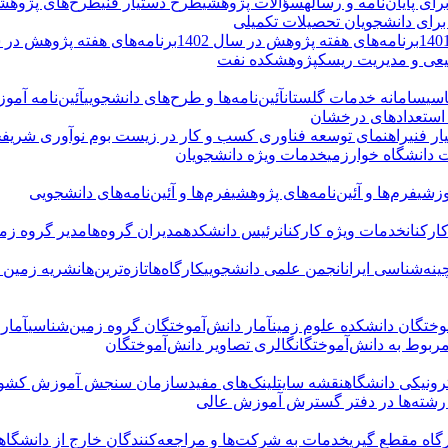
 پایان‌نامه و رساله
سؤالات پژوهشی
طرح دستیار فنی
طرح‌های پژوهش
و برای دانشجویان تحصیلات تکمیلی
برنامه‌های هفته پژوهش در سال 1402
برنامه‌های هفته پژوهش در سال
یعی و مدیریت ریسک
پژوهشکده نفت
سی
سامانه خدمات گلستان
آئین‌نامه‌ها و طرح‌های دانشجویی
آئین‌نامه آم
 استعدادهای درخشان
ر فنی
راهنمای توسعه فناوری کسب و کار در زیست بوم نوآوری شریف
ج
 دانشگاه خوارزمی
خدمات ویژه دانشجویان
وزشی
فرم‌ها و آئین‌نامه‌های پژوهشی
فرم‌ها و آئین‌نامه‌های دانشجویی
رکنان
خدمات ویژه کارکنان
رئیس دانشکده
مدیران گروه‌ها
مدیر گروه زم
نه‌شناسی ایران
انجمن علمی دانشجویی
کارگاه‌ها
تازه‌ترین‌ها
نشریه زمین پ
وختگان دانشکده علوم زمین
آمار دانش‌آموختگان گروه زمین‌شناسی
آمار
مربوط به دانش‌آموختگان
گالری تصاویر دانش‌آموختگان
ونیکی دانشگاه
نقشه سایت
لینک‌های مفید
سازمان سنجش آموزش کشو
رشته‌ها در دفتر گسترش آموزش عالی
گاه مقطع گیری
خدمات به شرکت‌ها و مراجعه‌کنندگان خارج از دانشگاه