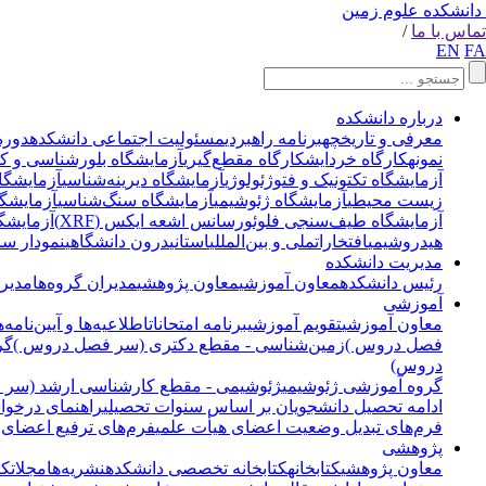
دانشکده علوم زمین
تماس با ما
/
EN
FA
درباره دانشکده
معرفی و تاریخچه
برنامه راهبردی
مسئولیت اجتماعی دانشکده
دوره
نمونه
کارگاه خردایش
کارگاه مقطع‌گیری
آزمایشگاه بلورشناسی و ک
آزمایشگاه تکتونیک و فتوژئولوژی
آزمایشگاه دیرینه‌شناسی
آزمایشگا
زیست محیطی
آزمایشگاه ژئوشیمی
آزمایشگاه سنگ‌شناسی
آزمایشگاه
آزمایشگاه طیف‌سنجی فلوئورسانس اشعه ایکس (XRF)
آزمایشگ
هیدروشیمی
افتخارات
ملی و بین‌المللی
استانی
درون دانشگاهی
نمودار سا
مدیریت دانشکده
رئیس دانشکده
معاون آموزشی
معاون پژوهشی
مدیران گروه‌ها
مدیر 
آموزشی
معاون آموزشی
تقویم آموزشی
برنامه امتحانات
اطلاعیه‌ها و آیین‌نامه‌ه
فصل دروس )
زمین‌شناسی - مقطع دکتری (سر فصل دروس )
گر
دروس)
گروه آموزشی ژئوشیمی
ژئوشیمی - مقطع کارشناسی ارشد (سر
ادامه تحصیل دانشجویان بر اساس سنوات تحصیلی
راهنمای درخوا
فرم‌های تبدیل وضعیت اعضای هیأت علمی
فرم‌های ترفیع اعضای 
پژوهشی
معاون پژوهشی
کتابخانه
کتابخانه تخصصی دانشکده
نشریه‌ها
مجلات
کت