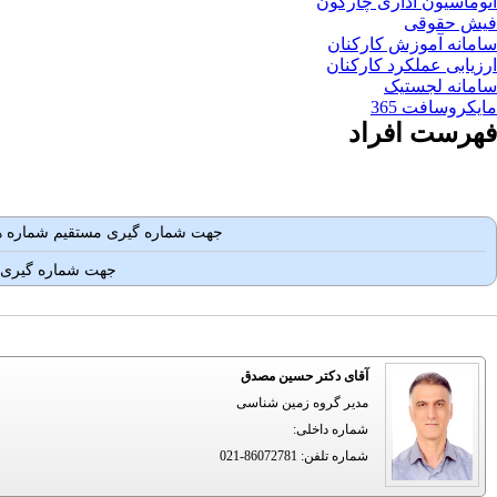
اتوماسیون اداری چارگون
فیش حقوقی
سامانه آموزش کارکنان
ارزیابی عملکرد کارکنان
سامانه لجستیک
مایکروسافت 365
فهرست افراد
جهت شماره گيری مستقيم شماره ه
جهت شماره گيری 
آقای دکتر حسین مصدق
مدیر گروه زمین شناسی
شماره داخلی
:
شماره تلفن
:
021-86072781