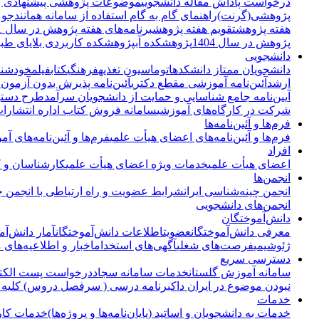
درخواست پاداش مقاله دانشجویی
موضوعات پژوهشی پیشنهادی برای
پژوهشی(گرنت)
راهنمای گام به گام استفاده از سامانه همانندج
هفته پژوهش
تقویم هفته پژوهش
برنامه‌های هفته پژوهش در سال 1401
پژوهش در سال 1404
پژوهشکده آب
پژوهشکده کاربردی بلایای طب
دانشجویی
دانشجویان ممتاز دانشکده
اتوماسیون تغذیه
فرهنگی
کتاب
فیلم
خودشنا
ارشد
آئین‌نامه آموزشی مقطع دکتری
آئین‌نامه پذیرش بدون آزمون
آیین‌نامه جامع شناسایی و حمایت از دانشجویان سرآمد
طرح دستیا
شرکت در کارگاه‌های آموزشی
سامانه فروش کتاب اداره انتشارات
فرم‌ها و آئین‌نامه‌ها
فرم‌ها و آئین‌نامه‌های اعضای هیأت علمی
فرم‌ها و آئین‌نامه‌های آم
افراد
اعضای هیأت علمی
خدمات ویژه اعضای هیأت علمی
کارشناسان و کا
انجمن‌ها
انجمن چینه‌شناسی ایران
شرایط عضویت و راه ارتباطی با انجمن چی
انجمن‌های دانشجویی
دانش‌آموختگان
معرفی دانش‌آموختگان
عضویت
اطلاعات دانش‌آموختگان
آمار دانش‌آم
ژئوشیمی
فرصت‌های شغلی
آگهی‌های استخدام
اخبار و اطلاعیه‌های 
دسترسی سریع
سامانه آموزش گلستان
خدمات سامانه سجاد
درخواست پست الکتر
نبودن موضوع در ایران داک
برنامه درسی ( سرفصل دروس) کلیه 
خدمات
خدمات به دانشجویان و اساتید (پایان‌نامه‌ها و پروژه‌ها)
خدمات کار